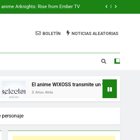
l anime Arknights: Rise from Ember TV
omocional ambientado 10 años después
BOLETÍN
NOTICIAS ALEATORIAS
se lanzará digitalmente el 21 de mayo
en inglés
cción de Rental Magica en mayo y junio
l anime Arknights: Rise from Ember TV
omocional ambientado 10 años después
l anime WIXOSS transmite un video promocional ambientado 
se lanzará digitalmente el 21 de mayo
 Años Atrás
en inglés
e personaje