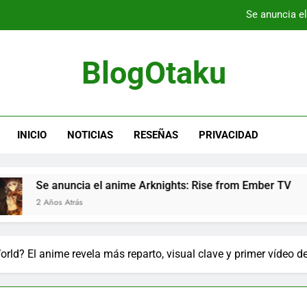
Se anuncia e
El anime WIXOSS transmite un video pr
BlogOtaku
a versión Switch de Hyperdimension Neptunia Re;Birth Game Series 
Anime Limited lanzará Blu-rays de cole
INICIO
NOTICIAS
RESEÑAS
PRIVACIDAD
Se anuncia e
El anime WIXOSS transmite un video pr
cia el anime Arknights: Rise from Ember TV
E
a versión Switch de Hyperdimension Neptunia Re;Birth Game Series 
ás
2
? El anime revela más reparto, visual clave y primer vídeo d