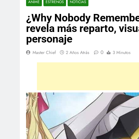
ANIME
ESTRENOS
NOTICIAS
¿Why Nobody Remember
revela más reparto, visu
personaje
0
Master Chief
2 Años Atrás
3 Minutos