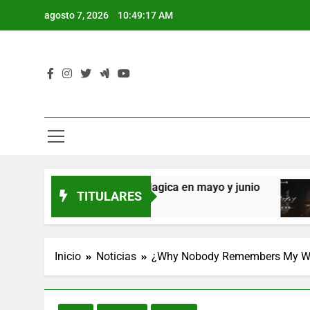
Saltar
agosto 7, 2026
10:49:18 AM
al
contenido
L
ión de Rental Magica en mayo y junio
Se anun
TITULARES
L
2 Años Atr
Inicio
Noticias
¿Why Nobody Remembers My World