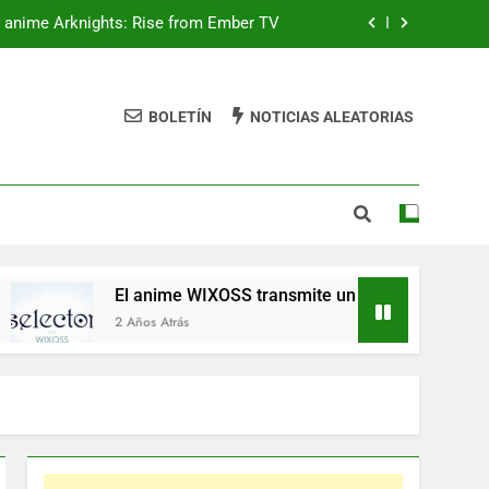
l anime Arknights: Rise from Ember TV
omocional ambientado 10 años después
BOLETÍN
NOTICIAS ALEATORIAS
se lanzará digitalmente el 21 de mayo
en inglés
cción de Rental Magica en mayo y junio
l anime Arknights: Rise from Ember TV
omocional ambientado 10 años después
l anime WIXOSS transmite un video promocional ambientado 
se lanzará digitalmente el 21 de mayo
 Años Atrás
en inglés