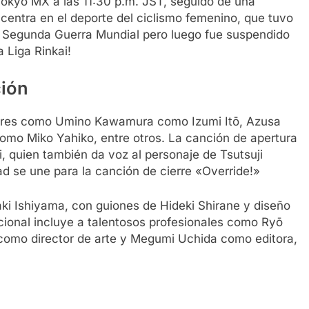
 Tokyo MX a las 11:30 p.m. JST, seguido de una
e centra en el deporte del ciclismo femenino, que tuvo
a Segunda Guerra Mundial pero luego fue suspendido
 Liga Rinkai!
ción
ctores como Umino Kawamura como Izumi Itō, Azusa
o Miko Yahiko, entre otros. La canción de apertura
i, quien también da voz al personaje de Tsutsuji
ad se une para la canción de cierre «Override!»
ki Ishiyama, con guiones de Hideki Shirane y diseño
cional incluye a talentosos profesionales como Ryō
 como director de arte y Megumi Uchida como editora,