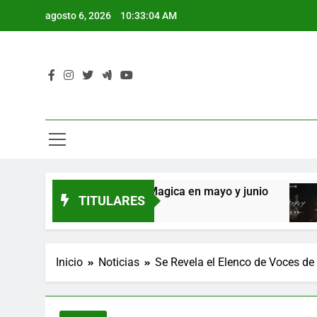
Saltar
agosto 6, 2026
10:33:05 AM
al
contenido
L
ión de Rental Magica en mayo y junio
Se anun
TITULARES
L
2 Años Atr
Inicio
Noticias
Se Revela el Elenco de Voces de