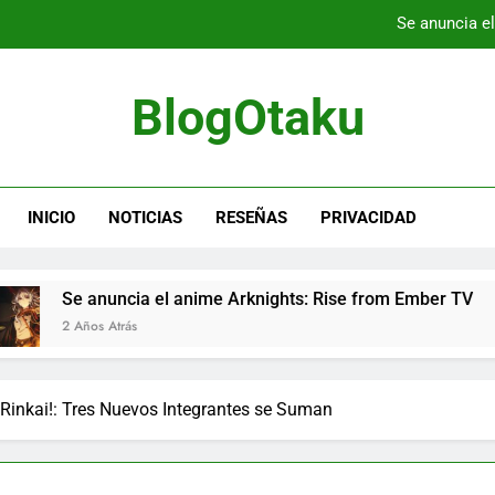
Se anuncia e
El anime WIXOSS transmite un video pr
BlogOtaku
a versión Switch de Hyperdimension Neptunia Re;Birth Game Series 
Anime Limited lanzará Blu-rays de cole
INICIO
NOTICIAS
RESEÑAS
PRIVACIDAD
Se anuncia e
El anime WIXOSS transmite un video pr
cia el anime Arknights: Rise from Ember TV
E
a versión Switch de Hyperdimension Neptunia Re;Birth Game Series 
ás
2
 Rinkai!: Tres Nuevos Integrantes se Suman