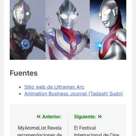
Fuentes
Sitio web de Ultraman Arc
Animation Business Journal (Tadashi Sudo)
Anterior:
Siguiente:
Navegación
de
MyAnimeList Revela
El Festival
recomendaciones de
Internacional de Cine