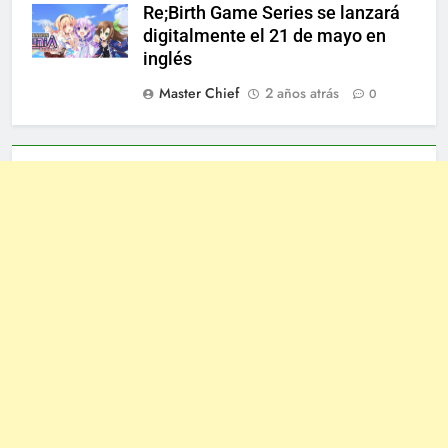
Re;Birth Game Series se lanzará
digitalmente el 21 de mayo en
inglés
Master Chief
2 años atrás
0