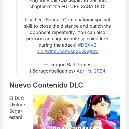
Play as Videl (DB Super) in the first
chapter of the FUTURE SAGA DLC!
Use her «Seagull Combination» special
skill to close the distance and punch the
opponent repeatedly. You can also
perform an unguardable spinning kick
during the attack!
#DBXV2
pic.twitter.com/sp2gGAg8rc
— Dragon Ball Games
(@dragonballgames)
April 9, 2024
Nuevo Contenido DLC
El DLC
«Future
Saga»
estará