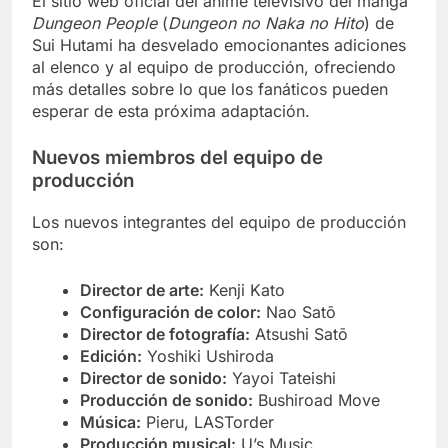
El sitio web oficial del anime televisivo del manga
Dungeon People
(
Dungeon no Naka no Hito
) de
Sui Hutami ha desvelado emocionantes adiciones
al elenco y al equipo de producción, ofreciendo
más detalles sobre lo que los fanáticos pueden
esperar de esta próxima adaptación.
Nuevos miembros del equipo de
producción
Los nuevos integrantes del equipo de producción
son:
Director de arte:
Kenji Kato
Configuración de color:
Nao Satō
Director de fotografía:
Atsushi Satō
Edición:
Yoshiki Ushiroda
Director de sonido:
Yayoi Tateishi
Producción de sonido:
Bushiroad Move
Música:
Pieru, LASTorder
Producción musical:
U’s Music