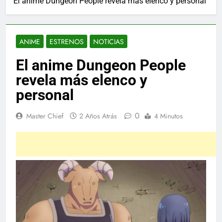
El anime Dungeon People revela más elenco y personal
ANIME
ESTRENOS
NOTICIAS
El anime Dungeon People
revela más elenco y
personal
0
Master Chief
2 Años Atrás
4 Minutos