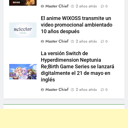
Master Chief
2 años atrás
0
El anime WIXOSS transmite un
video promocional ambientado
10 años después
Master Chief
2 años atrás
0
La versión Switch de
Hyperdimension Neptunia
Re;Birth Game Series se lanzará
digitalmente el 21 de mayo en
inglés
Master Chief
2 años atrás
0